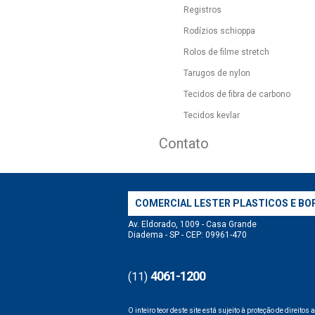
Registros
Rodízios schioppa
Rolos de filme stretch
Tarugos de nylon
Tecidos de fibra de carbono
Tecidos kevlar
Contato
COMERCIAL LESTER PLASTICOS E BO
Av. Eldorado, 1009 - Casa Grande
Diadema - SP - CEP: 09961-470
4061-1200
(11)
O inteiro teor deste site está sujeito à proteção de direitos