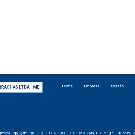
Home
Empresa
Missão
RRACHAS LTDA - ME
©
 autorais. Copyright
COMERCIAL LESTER PLASTICOS E BORRACHAS LTDA - ME (Lei 9610 de 19/02