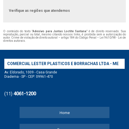
Verifique as regiões que atendemos
O conteúdo do texto "
Adesivo para Juntas Loctite Santana
" é de direito reservado. Sua
reprodução, parcial ou total, mesmo citando nossos links, é proibida sem a autorização do
autor. Crime de violação de direito autoral – artigo 184 do Código Penal –
Lei 9610/98 - Lei de
direitos autorais
.
COMERCIAL LESTER PLASTICOS E BORRACHAS LTDA - ME
Av. Eldorado, 1009 - Casa Grande
Diadema - SP - CEP: 09961-470
4061-1200
(11)
Home