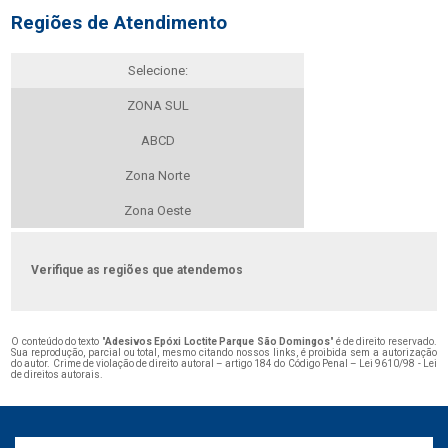
Regiões de Atendimento
Selecione:
ZONA SUL
ABCD
Zona Norte
Zona Oeste
Verifique as regiões que atendemos
O conteúdo do texto "
Adesivos Epóxi Loctite Parque São Domingos
" é de direito reservado.
Sua reprodução, parcial ou total, mesmo citando nossos links, é proibida sem a autorização
do autor. Crime de violação de direito autoral – artigo 184 do Código Penal –
Lei 9610/98 - Lei
de direitos autorais
.