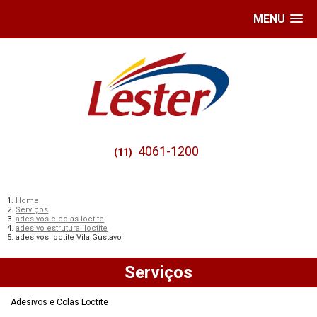
MENU
4061-1200
(11)
Home
Serviços
adesivos e colas loctite
adesivo estrutural loctite
adesivos loctite Vila Gustavo
Serviços
Adesivos e Colas Loctite