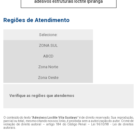
adesivos estruturais loctite Ipiranga
Regiões de Atendimento
Selecione:
ZONA SUL
ABCD
Zona Norte
Zona Oeste
Verifique as regiões que atendemos
O conteúdo do texto "
Adesivos Loctite Vila Gustavo
" é de direito reservado. Sua reprodução,
parcial ou total, mesmo citando nossos links, é proibida sem a autorização do autor. Crime de
violação de direito autoral – artigo 184 do Código Penal –
Lei 9610/98 - Lei de direitos
autorais
.