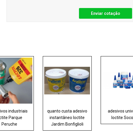
Enviar cotação
ivos industriais
quanto custa adesivo
adesivos univ
ctite Parque
instantâneo loctite
loctite Soc
Peruche
Jardim Bonfiglioli