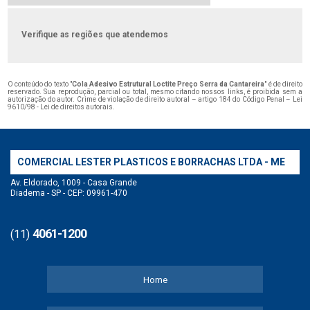
Verifique as regiões que atendemos
O conteúdo do texto "
Cola Adesivo Estrutural Loctite Preço Serra da Cantareira
" é de direito
reservado. Sua reprodução, parcial ou total, mesmo citando nossos links, é proibida sem a
autorização do autor. Crime de violação de direito autoral – artigo 184 do Código Penal –
Lei
9610/98 - Lei de direitos autorais
.
COMERCIAL LESTER PLASTICOS E BORRACHAS LTDA - ME
Av. Eldorado, 1009 - Casa Grande
Diadema - SP - CEP: 09961-470
4061-1200
(11)
Home