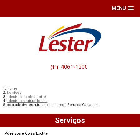
MENU
4061-1200
(11)
Home
Serviços
adesivos e colas loctite
adesivo estrutural loctite
cola adesivo estrutural loctite preço Serra da Cantareira
Serviços
Adesivos e Colas Loctite