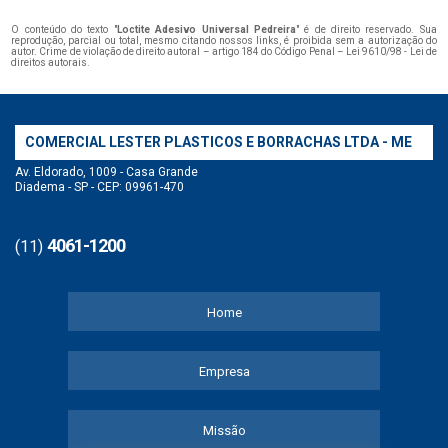
O conteúdo do texto "
Loctite Adesivo Universal Pedreira
" é de direito reservado. Sua
reprodução, parcial ou total, mesmo citando nossos links, é proibida sem a autorização do
autor. Crime de violação de direito autoral – artigo 184 do Código Penal –
Lei 9610/98 - Lei de
direitos autorais
.
COMERCIAL LESTER PLASTICOS E BORRACHAS LTDA - ME
Av. Eldorado, 1009 - Casa Grande
Diadema - SP - CEP: 09961-470
4061-1200
(11)
Home
Empresa
Missão