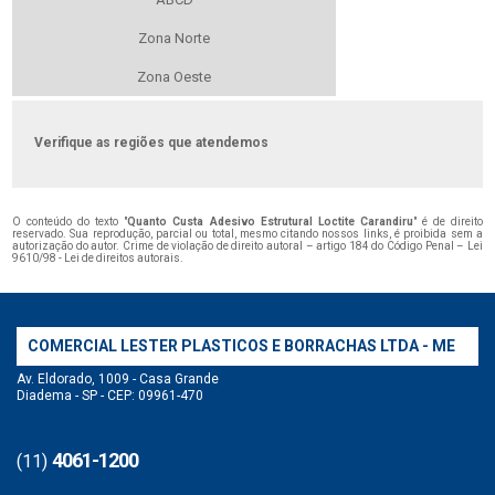
Zona Norte
Zona Oeste
Verifique as regiões que atendemos
O conteúdo do texto "
Quanto Custa Adesivo Estrutural Loctite Carandiru
" é de direito
reservado. Sua reprodução, parcial ou total, mesmo citando nossos links, é proibida sem a
autorização do autor. Crime de violação de direito autoral – artigo 184 do Código Penal –
Lei
9610/98 - Lei de direitos autorais
.
COMERCIAL LESTER PLASTICOS E BORRACHAS LTDA - ME
Av. Eldorado, 1009 - Casa Grande
Diadema - SP - CEP: 09961-470
4061-1200
(11)