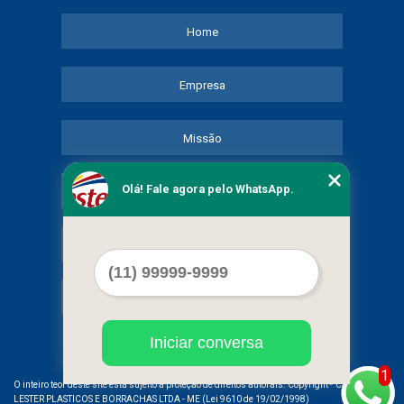
Home
Empresa
Missão
Olá! Fale agora pelo WhatsApp.
Serviços
Contato
Mapa do site
Iniciar conversa
1
©
O inteiro teor deste site está sujeito à proteção de direitos autorais. Copyright
COMERCIAL
LESTER PLASTICOS E BORRACHAS LTDA - ME (Lei 9610 de 19/02/1998)