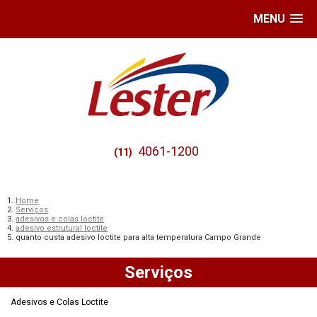
MENU
4061-1200
(11)
Home
Serviços
adesivos e colas loctite
adesivo estrutural loctite
quanto custa adesivo loctite para alta temperatura Campo Grande
Serviços
Adesivos e Colas Loctite