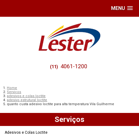
MENU
4061-1200
(11)
Home
Serviços
adesivos e colas loctite
adesivo estrutural loctite
quanto custa adesivo loctite para alta temperatura Vila Guilherme
Serviços
Adesivos e Colas Loctite