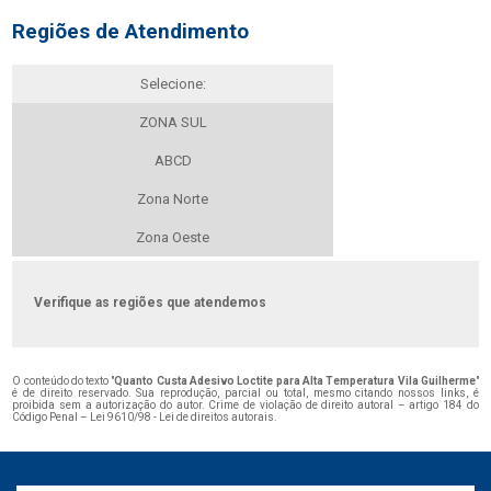
Regiões de Atendimento
Selecione:
ZONA SUL
ABCD
Zona Norte
Zona Oeste
Verifique as regiões que atendemos
O conteúdo do texto "
Quanto Custa Adesivo Loctite para Alta Temperatura Vila Guilherme
"
é de direito reservado. Sua reprodução, parcial ou total, mesmo citando nossos links, é
proibida sem a autorização do autor. Crime de violação de direito autoral – artigo 184 do
Código Penal –
Lei 9610/98 - Lei de direitos autorais
.