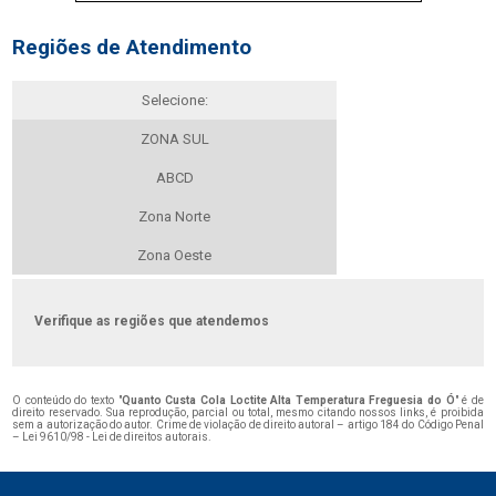
Regiões de Atendimento
Selecione:
ZONA SUL
ABCD
Zona Norte
Zona Oeste
Verifique as regiões que atendemos
O conteúdo do texto "
Quanto Custa Cola Loctite Alta Temperatura Freguesia do Ó
" é de
direito reservado. Sua reprodução, parcial ou total, mesmo citando nossos links, é proibida
sem a autorização do autor. Crime de violação de direito autoral – artigo 184 do Código Penal
–
Lei 9610/98 - Lei de direitos autorais
.