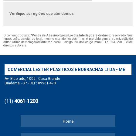
Verifique as regiões que atendemos
O conteúdo do texto "
Venda de Adesivo Epóxi Loctite Interlagos
" é de direito reservado. Sua
reprodução, parcial ou total, mesmo citando nossos links, é proibida sem a autorização do
autor. Crime de violação de direito autoral – artigo 184 do Código Penal –
Lei 9610/98 - Lei de
direitos autorais
.
COMERCIAL LESTER PLASTICOS E BORRACHAS LTDA - ME
Av. Eldorado, 1009 - Casa Grande
Diadema - SP - CEP: 09961-470
4061-1200
(11)
Home