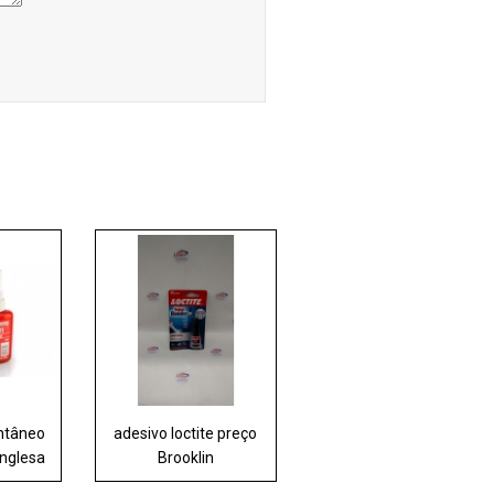
antâneo
adesivo loctite preço
Inglesa
Brooklin