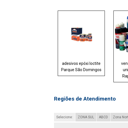
adesivos epóxi loctite
ven
Parque São Domingos
uni
Ra
Regiões de Atendimento
Selecione:
ZONA SUL
ABCD
Zona Nor