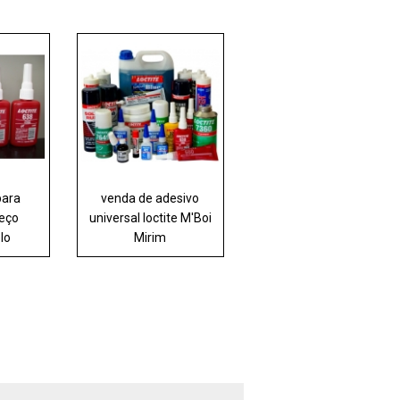
para
venda de adesivo
reço
universal loctite M'Boi
lo
Mirim