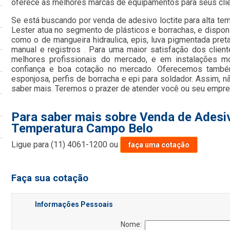
oferece as melhores marcas de equipamentos para seus cli
Se está buscando por venda de adesivo loctite para alta te
Lester atua no segmento de plásticos e borrachas, e disponi
como o de mangueira hidraulica, epis, luva pigmentada preta
manual e registros . Para uma maior satisfação dos clien
melhores profissionais do mercado, e em instalações mo
confiança e boa cotação no mercado. Oferecemos também
esponjosa, perfis de borracha e epi para soldador. Assim, n
saber mais. Teremos o prazer de atender você ou seu empr
Para saber mais sobre Venda de Adesiv
Temperatura Campo Belo
Ligue para
(11) 4061-1200
ou
faça uma cotação
Faça sua cotação
Informações Pessoais
Nome: