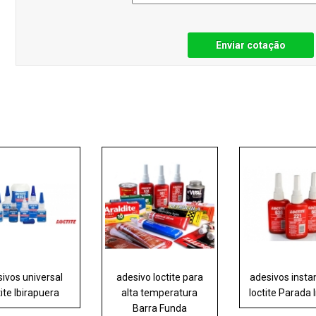
Enviar cotação
ivos universal
adesivo loctite para
adesivos inst
tite Ibirapuera
alta temperatura
loctite Parada 
Barra Funda