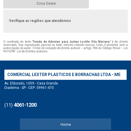
Zona Oeste
Verifique as regiões que atendemos
O conteúdo do texto "
Venda de Adesivo para Juntas Loctite Vila Mariana
" é de direito
reservado. Sua reprodução, parcial ou total, mesmo citando nossos links, é proibida sem a
autorização do autor. Crime de violação de direito autoral – artigo 184 do Código Penal –
Lei
9610/98 - Lei de direitos autorais
.
COMERCIAL LESTER PLASTICOS E BORRACHAS LTDA - ME
Av. Eldorado, 1009 - Casa Grande
Diadema - SP - CEP: 09961-470
4061-1200
(11)
Home