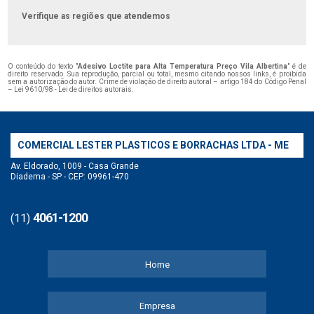
Verifique as regiões que atendemos
O conteúdo do texto "
Adesivo Loctite para Alta Temperatura Preço Vila Albertina
" é de
direito reservado. Sua reprodução, parcial ou total, mesmo citando nossos links, é proibida
sem a autorização do autor. Crime de violação de direito autoral – artigo 184 do Código Penal
–
Lei 9610/98 - Lei de direitos autorais
.
COMERCIAL LESTER PLASTICOS E BORRACHAS LTDA - ME
Av. Eldorado, 1009 - Casa Grande
Diadema - SP - CEP: 09961-470
4061-1200
(11)
Home
Empresa