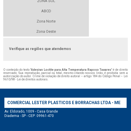
ZONA SUL
ABCD
Zona Norte
Zona Oeste
Verifique as regiões que atendemos
O conteúdo do texto "
Adesivo Loctite para Alta Temperatura Raposo Tavares
" é de direito
reservado. Sua reprodução, parcial ou total, mesmo citando nossos links, é proibida sem a
autorização do autor. Crime de violação de direito autoral – artigo 184 do Código Penal –
Lei
9610/98 - Lei de direitos autorais
.
COMERCIAL LESTER PLASTICOS E BORRACHAS LTDA - ME
Av. Eldorado, 1009 - Casa Grande
Diadema - SP - CEP: 09961-470