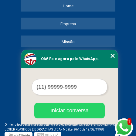
Home
Empresa
Missão
Olá! Fale agora pelo WhatsApp.
Serviços
Contato
Mapa do site
Iniciar conversa
1
©
O inteiro teor deste site está sujeito à proteção de direitos autorais. Copyright
COMERCIAL
LESTER PLASTICOS E BORRACHAS LTDA - ME (Lei 9610 de 19/02/1998)