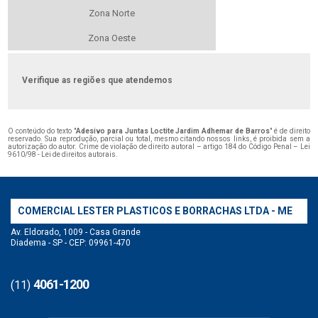
Zona Norte
Zona Oeste
Verifique as regiões que atendemos
O conteúdo do texto "
Adesivo para Juntas Loctite Jardim Adhemar de Barros
" é de direito
reservado. Sua reprodução, parcial ou total, mesmo citando nossos links, é proibida sem a
autorização do autor. Crime de violação de direito autoral – artigo 184 do Código Penal –
Lei
9610/98 - Lei de direitos autorais
.
COMERCIAL LESTER PLASTICOS E BORRACHAS LTDA - ME
Av. Eldorado, 1009 - Casa Grande
Diadema - SP - CEP: 09961-470
4061-1200
(11)