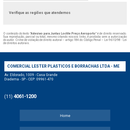
Verifique as regiões que atendemos
O conteúdo do texto "
Adesivo para Juntas Loctite Preço Aeroporto
" é de direito reservado.
Sua reprodução, parcial ou total, mesmo citando nossos links, é proibida sem a autorização
do autor. Crime de violação de direito autoral – artigo 184 do Código Penal –
Lei 9610/98 - Lei
de direitos autorais
.
COMERCIAL LESTER PLASTICOS E BORRACHAS LTDA - ME
Av. Eldorado, 1009 - Casa Grande
Diadema - SP - CEP: 09961-470
4061-1200
(11)
Home