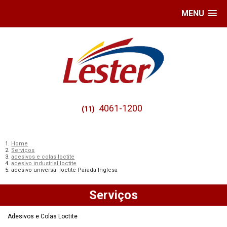
MENU
4061-1200
(11)
Home
Serviços
adesivos e colas loctite
adesivo industrial loctite
adesivo universal loctite Parada Inglesa
Serviços
Adesivos e Colas Loctite