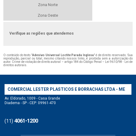
Zona Norte
Zona Oeste
Verifique as regiões que atendemos
O conteúdo do texto "
Adesivo Universal Loctite Parada Inglesa
" é de direito reservado. Sua
reprodução, parcial ou total, mesmo citando nossos links, é proibida sem a autorização do
autor. Crime de violação de direito autoral – artigo 184 do Código Penal –
Lei 9610/98 - Lei de
direitos autorais
.
COMERCIAL LESTER PLASTICOS E BORRACHAS LTDA - ME
Av. Eldorado, 1009 - Casa Grande
Diadema - SP - CEP: 09961-470
4061-1200
(11)