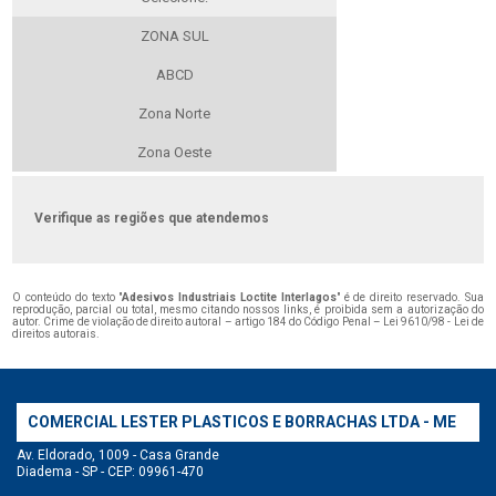
ZONA SUL
ABCD
Zona Norte
Zona Oeste
Verifique as regiões que atendemos
O conteúdo do texto "
Adesivos Industriais Loctite Interlagos
" é de direito reservado. Sua
reprodução, parcial ou total, mesmo citando nossos links, é proibida sem a autorização do
autor. Crime de violação de direito autoral – artigo 184 do Código Penal –
Lei 9610/98 - Lei de
direitos autorais
.
COMERCIAL LESTER PLASTICOS E BORRACHAS LTDA - ME
Av. Eldorado, 1009 - Casa Grande
Diadema - SP - CEP: 09961-470