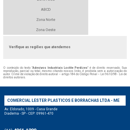
ABCD
Zona Norte
Zona Oeste
Verifique as regiões que atendemos
O conteúdo do texto "
Adesivos Industriais Loctite Perdizes
" é de direito reservado. Sua
reprodução, parcial ou total, mesmo citando nossos links, é proibida sem a autorização do
autor. Crime de violação de direito autoral – artigo 184 do Código Penal –
Lei 9610/98 - Lei de
direitos autorais
.
COMERCIAL LESTER PLASTICOS E BORRACHAS LTDA - ME
Av. Eldorado, 1009 - Casa Grande
Diadema - SP - CEP: 09961-470