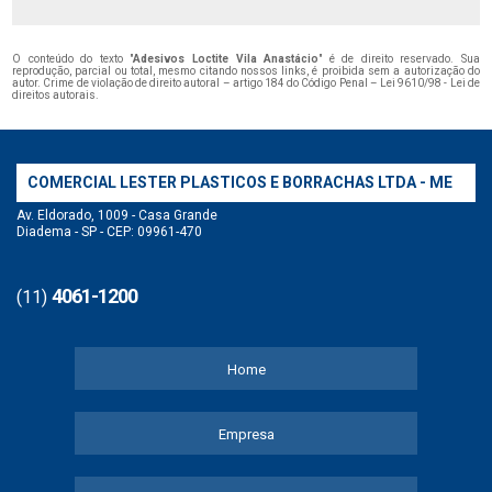
O conteúdo do texto "
Adesivos Loctite Vila Anastácio
" é de direito reservado. Sua
reprodução, parcial ou total, mesmo citando nossos links, é proibida sem a autorização do
autor. Crime de violação de direito autoral – artigo 184 do Código Penal –
Lei 9610/98 - Lei de
direitos autorais
.
COMERCIAL LESTER PLASTICOS E BORRACHAS LTDA - ME
Av. Eldorado, 1009 - Casa Grande
Diadema - SP - CEP: 09961-470
4061-1200
(11)
Home
Empresa