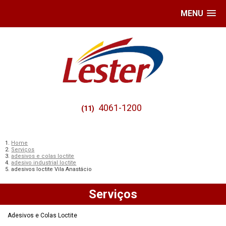
MENU
4061-1200
(11)
Home
Serviços
adesivos e colas loctite
adesivo industrial loctite
adesivos loctite Vila Anastácio
Serviços
Adesivos e Colas Loctite