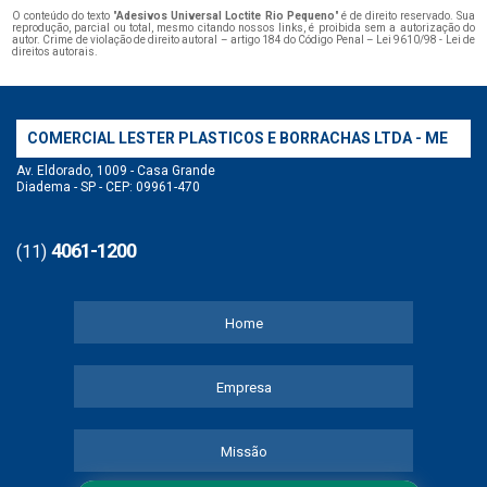
O conteúdo do texto "
Adesivos Universal Loctite Rio Pequeno
" é de direito reservado. Sua
reprodução, parcial ou total, mesmo citando nossos links, é proibida sem a autorização do
autor. Crime de violação de direito autoral – artigo 184 do Código Penal –
Lei 9610/98 - Lei de
direitos autorais
.
COMERCIAL LESTER PLASTICOS E BORRACHAS LTDA - ME
Av. Eldorado, 1009 - Casa Grande
Diadema - SP - CEP: 09961-470
4061-1200
(11)
Home
Empresa
Missão