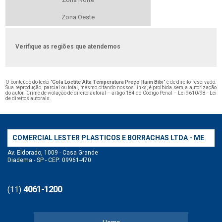
Zona Oeste
Verifique as regiões que atendemos
O conteúdo do texto "
Cola Loctite Alta Temperatura Preço Itaim Bibi
" é de direito reservado.
Sua reprodução, parcial ou total, mesmo citando nossos links, é proibida sem a autorização
do autor. Crime de violação de direito autoral – artigo 184 do Código Penal –
Lei 9610/98 - Lei
de direitos autorais
.
COMERCIAL LESTER PLASTICOS E BORRACHAS LTDA - ME
Av. Eldorado, 1009 - Casa Grande
Diadema - SP - CEP: 09961-470
4061-1200
(11)