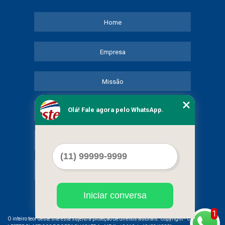
Home
Empresa
Missão
Olá! Fale agora pelo WhatsApp.
Serviços
Contato
Mapa do site
Iniciar conversa
1
©
O inteiro teor deste site está sujeito à proteção de direitos autorais. Copyright
COMERCIAL