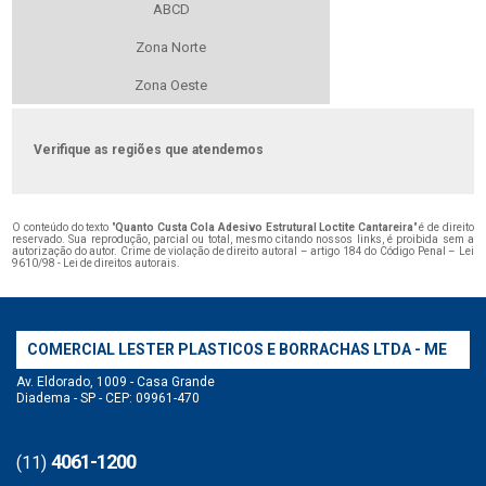
ABCD
Zona Norte
Zona Oeste
Verifique as regiões que atendemos
O conteúdo do texto "
Quanto Custa Cola Adesivo Estrutural Loctite Cantareira
" é de direito
reservado. Sua reprodução, parcial ou total, mesmo citando nossos links, é proibida sem a
autorização do autor. Crime de violação de direito autoral – artigo 184 do Código Penal –
Lei
9610/98 - Lei de direitos autorais
.
COMERCIAL LESTER PLASTICOS E BORRACHAS LTDA - ME
Av. Eldorado, 1009 - Casa Grande
Diadema - SP - CEP: 09961-470
4061-1200
(11)