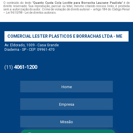
O conteúdo do texto "
Quanto Custa Cola Loctite para Borracha Lauzane Paulista
" é de
direito reservado. Sua reprodução, parcial ou total, mesmo citando nossos links, é proibida
sem a autorização do autor. Crime de violação de direito autoral – artigo 184 do Código Penal
–
Lei 9610/98 - Lei de direitos autorais
.
COMERCIAL LESTER PLASTICOS E BORRACHAS LTDA - ME
Av. Eldorado, 1009 - Casa Grande
Diadema - SP - CEP: 09961-470
4061-1200
(11)
Home
Empresa
Missão