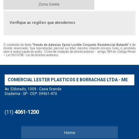
Zona Oeste
Verifique as regiões que atendemos
O conteúdo do texto "
Venda de Adesivo Epóxi Loctite Conjunto Residencial Butantã
" é de
direito reservado. Sua reprodução, parcial ou total, mesmo citando nossos links, é proibida
sem a autorização do autor. Crime de violação de direito autoral – artigo 184 do Código Penal
–
Lei 9610/98 - Lei de direitos autorais
.
COMERCIAL LESTER PLASTICOS E BORRACHAS LTDA - ME
Av. Eldorado, 1009 - Casa Grande
Diadema - SP - CEP: 09961-470
4061-1200
(11)
Home