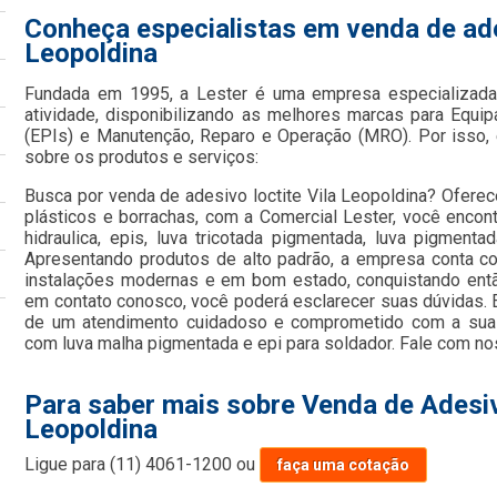
Conheça especialistas em venda de ades
Leopoldina
Fundada em 1995, a Lester é uma empresa especializada
atividade, disponibilizando as melhores marcas para Equi
(EPIs) e Manutenção, Reparo e Operação (MRO). Por isso, 
sobre os produtos e serviços:
Busca por venda de adesivo loctite Vila Leopoldina? Ofere
plásticos e borrachas, com a Comercial Lester, você enco
hidraulica, epis, luva tricotada pigmentada, luva pigmentada
Apresentando produtos de alto padrão, a empresa conta co
instalações modernas e em bom estado, conquistando então
em contato conosco, você poderá esclarecer suas dúvidas. 
de um atendimento cuidadoso e comprometido com a sua 
com luva malha pigmentada e epi para soldador. Fale com no
Para saber mais sobre Venda de Adesiv
Leopoldina
Ligue para
(11) 4061-1200
ou
faça uma cotação