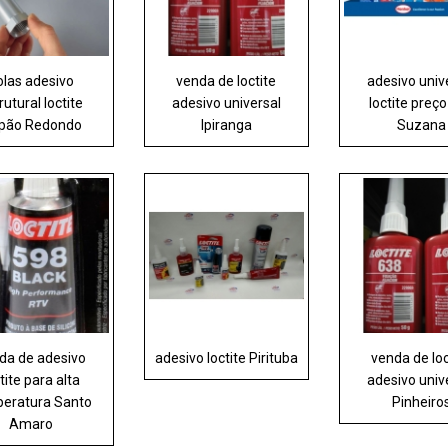
olas adesivo
venda de loctite
adesivo univ
rutural loctite
adesivo universal
loctite preço
pão Redondo
Ipiranga
Suzana
da de adesivo
adesivo loctite Pirituba
venda de loc
tite para alta
adesivo univ
eratura Santo
Pinheiro
Amaro