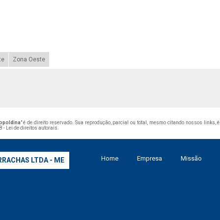
te
Zona Oeste
eopoldina
" é de direito reservado. Sua reprodução, parcial ou total, mesmo citando nossos links,
 - Lei de direitos autorais
.
Home
Empresa
Missão
RRACHAS LTDA - ME