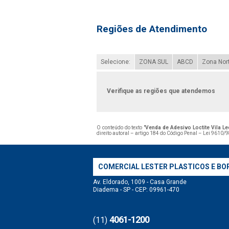
Regiões de Atendimento
Selecione:
ZONA SUL
ABCD
Zona Nor
Verifique as regiões que atendemos
O conteúdo do texto "
Venda de Adesivo Loctite Vila L
direito autoral – artigo 184 do Código Penal –
Lei 9610/98
COMERCIAL LESTER PLASTICOS E BO
Av. Eldorado, 1009 - Casa Grande
Diadema - SP - CEP: 09961-470
4061-1200
(11)