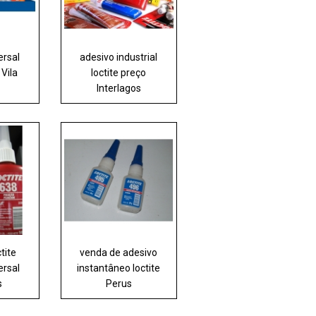
ersal
adesivo industrial
 Vila
loctite preço
Interlagos
tite
venda de adesivo
ersal
instantâneo loctite
s
Perus