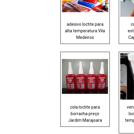
adesivo loctite para
c
alta temperatura Vila
est
Medeiros
Ca
cola loctite para
ven
borracha preço
loc
Jardim Marajoara
temp