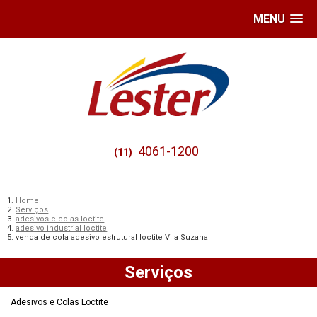
MENU
4061-1200
(11)
Home
Serviços
adesivos e colas loctite
adesivo industrial loctite
venda de cola adesivo estrutural loctite Vila Suzana
Serviços
Adesivos e Colas Loctite