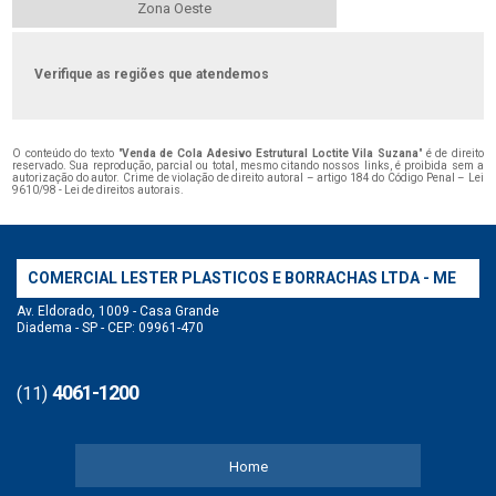
Zona Oeste
Verifique as regiões que atendemos
O conteúdo do texto "
Venda de Cola Adesivo Estrutural Loctite Vila Suzana
" é de direito
reservado. Sua reprodução, parcial ou total, mesmo citando nossos links, é proibida sem a
autorização do autor. Crime de violação de direito autoral – artigo 184 do Código Penal –
Lei
9610/98 - Lei de direitos autorais
.
COMERCIAL LESTER PLASTICOS E BORRACHAS LTDA - ME
Av. Eldorado, 1009 - Casa Grande
Diadema - SP - CEP: 09961-470
4061-1200
(11)
Home