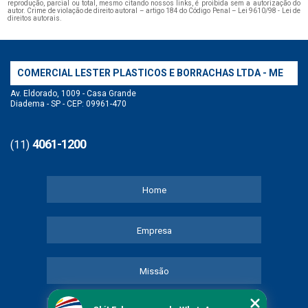
reprodução, parcial ou total, mesmo citando nossos links, é proibida sem a autorização do
autor. Crime de violação de direito autoral – artigo 184 do Código Penal –
Lei 9610/98 - Lei de
direitos autorais
.
COMERCIAL LESTER PLASTICOS E BORRACHAS LTDA - ME
Av. Eldorado, 1009 - Casa Grande
Diadema - SP - CEP: 09961-470
4061-1200
(11)
Home
Empresa
Missão