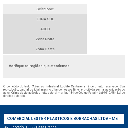
Selecione:
ZONA SUL
ABCD
Zona Norte
Zona Oeste
Verifique as regiões que atendemos
O conteúdo do texto "
Adesivo Industrial Loctite Cantareira
" é de direito reservado. Sua
reprodução, parcial ou total, mesmo citando nossos links, é proibida sem a autorização do
autor. Crime de violação de direito autoral – artigo 184 do Código Penal –
Lei 9610/98 - Lei de
direitos autorais
.
COMERCIAL LESTER PLASTICOS E BORRACHAS LTDA - ME
Av. Eldorado, 1009 - Casa Grande