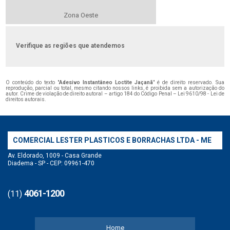
Zona Oeste
Verifique as regiões que atendemos
O conteúdo do texto "
Adesivo Instantâneo Loctite Jaçanã
" é de direito reservado. Sua
reprodução, parcial ou total, mesmo citando nossos links, é proibida sem a autorização do
autor. Crime de violação de direito autoral – artigo 184 do Código Penal –
Lei 9610/98 - Lei de
direitos autorais
.
COMERCIAL LESTER PLASTICOS E BORRACHAS LTDA - ME
Av. Eldorado, 1009 - Casa Grande
Diadema - SP - CEP: 09961-470
4061-1200
(11)
Home