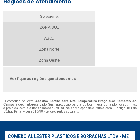
Regiões de Atendimento
Selecione:
ZONA SUL
ABCD
Zona Norte
Zona Oeste
Verifique as regiões que atendemos
O conteúdo do texto "
Adesivo Loctite para Alta Temperatura Preço São Bernardo do
Campo
" é de direito reservado. Sua reprodução, parcial ou total, mesmo citando nossos links,
é proibida sem a autorização do autor. Crime de violação de direito autoral – artigo 184 do
Código Penal –
Lei 9610/98 - Lei de direitos autorais
.
COMERCIAL LESTER PLASTICOS E BORRACHAS LTDA - ME