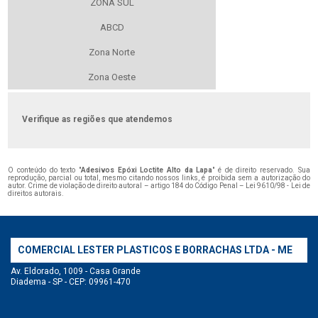
ZONA SUL
ABCD
Zona Norte
Zona Oeste
Verifique as regiões que atendemos
O conteúdo do texto "
Adesivos Epóxi Loctite Alto da Lapa
" é de direito reservado. Sua
reprodução, parcial ou total, mesmo citando nossos links, é proibida sem a autorização do
autor. Crime de violação de direito autoral – artigo 184 do Código Penal –
Lei 9610/98 - Lei de
direitos autorais
.
COMERCIAL LESTER PLASTICOS E BORRACHAS LTDA - ME
Av. Eldorado, 1009 - Casa Grande
Diadema - SP - CEP: 09961-470