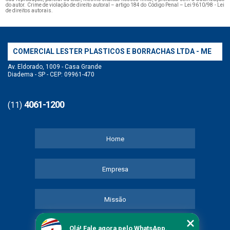
do autor. Crime de violação de direito autoral – artigo 184 do Código Penal –
Lei 9610/98 - Lei
de direitos autorais
.
COMERCIAL LESTER PLASTICOS E BORRACHAS LTDA - ME
Av. Eldorado, 1009 - Casa Grande
Diadema - SP - CEP: 09961-470
4061-1200
(11)
Home
Empresa
Missão
Olá! Fale agora pelo WhatsApp.
Serviços