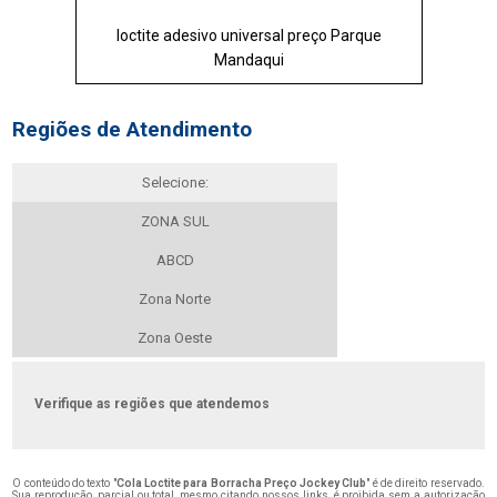
loctite adesivo universal preço Parque
Mandaqui
Regiões de Atendimento
Selecione:
ZONA SUL
ABCD
Zona Norte
Zona Oeste
Verifique as regiões que atendemos
O conteúdo do texto "
Cola Loctite para Borracha Preço Jockey Club
" é de direito reservado.
Sua reprodução, parcial ou total, mesmo citando nossos links, é proibida sem a autorização