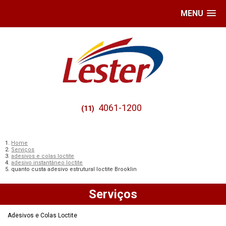
MENU
4061-1200
(11)
Home
Serviços
adesivos e colas loctite
adesivo instantâneo loctite
quanto custa adesivo estrutural loctite Brooklin
Serviços
Adesivos e Colas Loctite