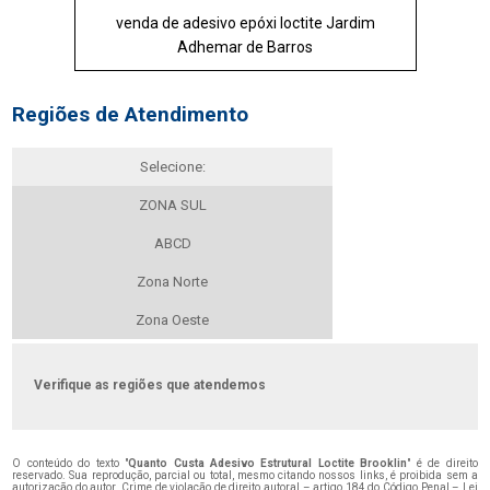
venda de adesivo epóxi loctite Jardim
Adhemar de Barros
Regiões de Atendimento
Selecione:
ZONA SUL
ABCD
Zona Norte
Zona Oeste
Verifique as regiões que atendemos
O conteúdo do texto "
Quanto Custa Adesivo Estrutural Loctite Brooklin
" é de direito
reservado. Sua reprodução, parcial ou total, mesmo citando nossos links, é proibida sem a
autorização do autor. Crime de violação de direito autoral – artigo 184 do Código Penal –
Lei