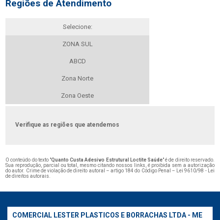
Regiões de Atendimento
Selecione:
ZONA SUL
ABCD
Zona Norte
Zona Oeste
Verifique as regiões que atendemos
O conteúdo do texto "
Quanto Custa Adesivo Estrutural Loctite Saúde
" é de direito reservado.
Sua reprodução, parcial ou total, mesmo citando nossos links, é proibida sem a autorização
do autor. Crime de violação de direito autoral – artigo 184 do Código Penal –
Lei 9610/98 - Lei
de direitos autorais
.
COMERCIAL LESTER PLASTICOS E BORRACHAS LTDA - ME