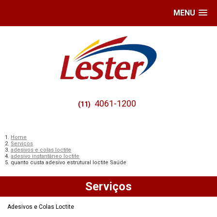
MENU
4061-1200
(11)
Home
Serviços
adesivos e colas loctite
adesivo instantâneo loctite
quanto custa adesivo estrutural loctite Saúde
Serviços
Adesivos e Colas Loctite