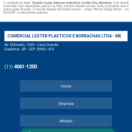
O conteúdo do texto "
Quanto Custa Adesivo Industrial Loctite Vila Albertina
" é de direito
reservado. Sua reprodução, parcial ou total, mesmo citando nossos links, é proibida sem a
autorização do autor. Crime de violação de direito autoral – artigo 184 do Código Penal –
Lei
9610/98 - Lei de direitos autorais
.
COMERCIAL LESTER PLASTICOS E BORRACHAS LTDA - ME
Av. Eldorado, 1009 - Casa Grande
Diadema - SP - CEP: 09961-470
4061-1200
(11)
Home
Empresa
Missão