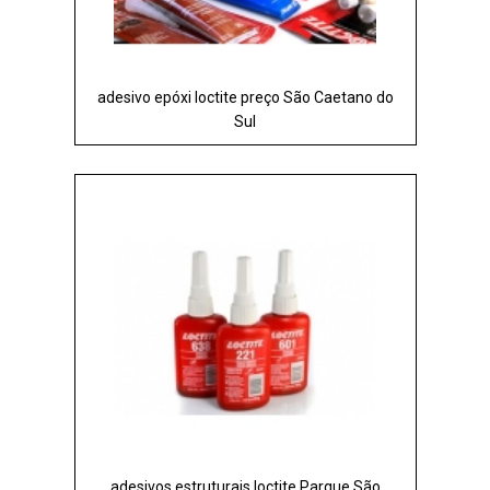
adesivo epóxi loctite preço São Caetano do
Sul
adesivos estruturais loctite Parque São