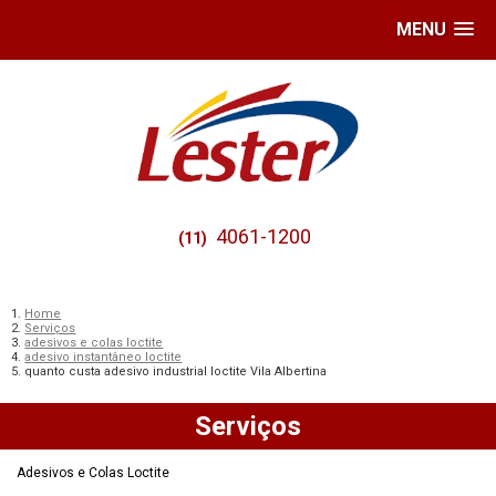
MENU
4061-1200
(11)
Home
Serviços
adesivos e colas loctite
adesivo instantâneo loctite
quanto custa adesivo industrial loctite Vila Albertina
Serviços
Adesivos e Colas Loctite