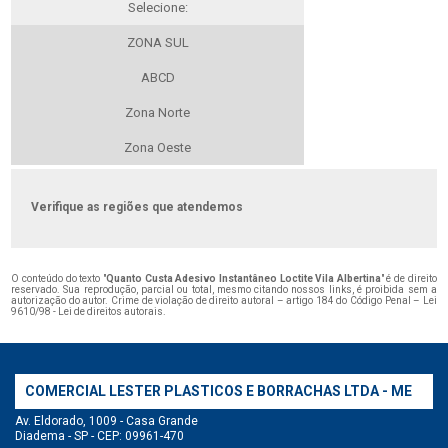
Selecione:
ZONA SUL
ABCD
Zona Norte
Zona Oeste
Verifique as regiões que atendemos
O conteúdo do texto "
Quanto Custa Adesivo Instantâneo Loctite Vila Albertina
" é de direito
reservado. Sua reprodução, parcial ou total, mesmo citando nossos links, é proibida sem a
autorização do autor. Crime de violação de direito autoral – artigo 184 do Código Penal –
Lei
9610/98 - Lei de direitos autorais
.
COMERCIAL LESTER PLASTICOS E BORRACHAS LTDA - ME
Av. Eldorado, 1009 - Casa Grande
Diadema - SP - CEP: 09961-470