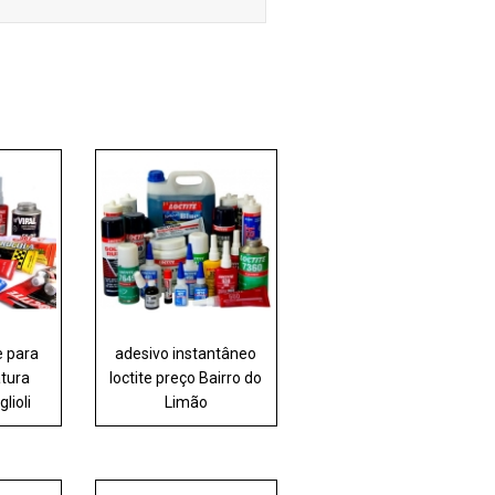
e para
adesivo instantâneo
atura
loctite preço Bairro do
lioli
Limão