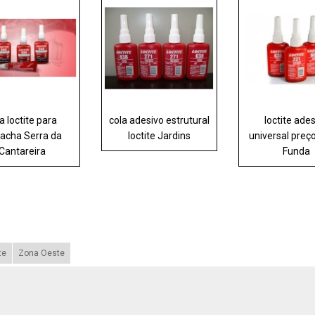
a loctite para
cola adesivo estrutural
loctite ade
racha Serra da
loctite Jardins
universal preç
Cantareira
Funda
te
Zona Oeste