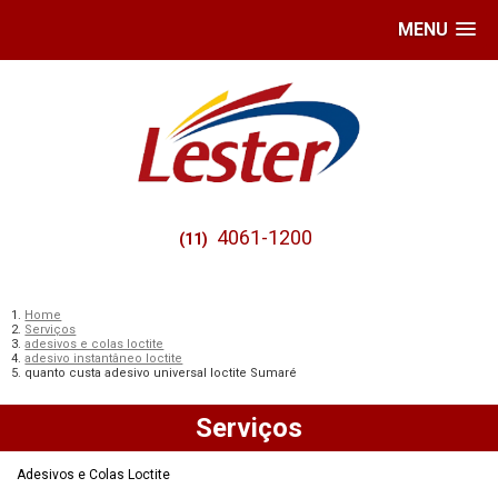
MENU
4061-1200
(11)
Home
Serviços
adesivos e colas loctite
adesivo instantâneo loctite
quanto custa adesivo universal loctite Sumaré
Serviços
Adesivos e Colas Loctite