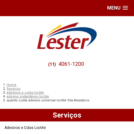
MENU
4061-1200
(11)
Home
Serviços
adesivos e colas loctite
adesivo instantâneo loctite
quanto custa adesivo universal loctite Vila Anastácio
Serviços
Adesivos e Colas Loctite