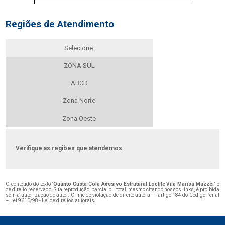
Regiões de Atendimento
Selecione:
ZONA SUL
ABCD
Zona Norte
Zona Oeste
Verifique as regiões que atendemos
O conteúdo do texto "
Quanto Custa Cola Adesivo Estrutural Loctite Vila Marisa Mazzei
" é
de direito reservado. Sua reprodução, parcial ou total, mesmo citando nossos links, é proibida
sem a autorização do autor. Crime de violação de direito autoral – artigo 184 do Código Penal
–
Lei 9610/98 - Lei de direitos autorais
.