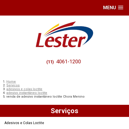
MENU
4061-1200
(11)
Home
Serviços
adesivos e colas loctite
adesivo instantâneo loctite
venda de adesivo instantâneo loctite Chora Menino
Serviços
Adesivos e Colas Loctite