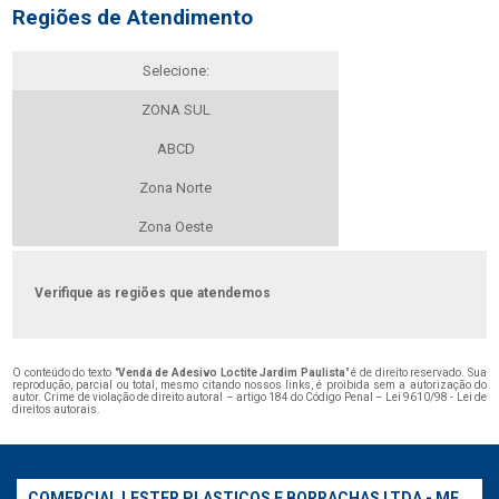
Regiões de Atendimento
Selecione:
ZONA SUL
ABCD
Zona Norte
Zona Oeste
Verifique as regiões que atendemos
O conteúdo do texto "
Venda de Adesivo Loctite Jardim Paulista
" é de direito reservado. Sua
reprodução, parcial ou total, mesmo citando nossos links, é proibida sem a autorização do
autor. Crime de violação de direito autoral – artigo 184 do Código Penal –
Lei 9610/98 - Lei de
direitos autorais
.
COMERCIAL LESTER PLASTICOS E BORRACHAS LTDA - ME