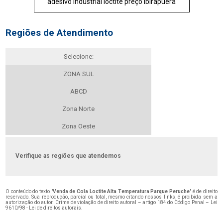
adesivo industrial loctite preço Ibirapuera
Regiões de Atendimento
Selecione:
ZONA SUL
ABCD
Zona Norte
Zona Oeste
Verifique as regiões que atendemos
O conteúdo do texto "
Venda de Cola Loctite Alta Temperatura Parque Peruche
" é de direito
reservado. Sua reprodução, parcial ou total, mesmo citando nossos links, é proibida sem a
autorização do autor. Crime de violação de direito autoral – artigo 184 do Código Penal –
Lei
9610/98 - Lei de direitos autorais
.