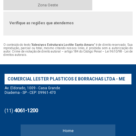
Zona Oeste
Verifique as regiões que atendemos
O conteúdo do texto "
Adesivos Estruturais Loctite Santo Amaro
" é de direito reservado. Sua
reprodução, parcial ou total, mesmo citando nossos links, é proibida sem a autorização do
autor. Crime de violação de direito autoral – artigo 184 do Código Penal –
Lei 9610/98 - Lei de
direitos autorais
.
COMERCIAL LESTER PLASTICOS E BORRACHAS LTDA - ME
Av. Eldorado, 1009 - Casa Grande
Diadema - SP - CEP: 09961-470
4061-1200
(11)
Home