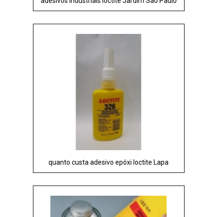
adesivos industriais loctite Jardim São Paulo
quanto custa adesivo epóxi loctite Lapa