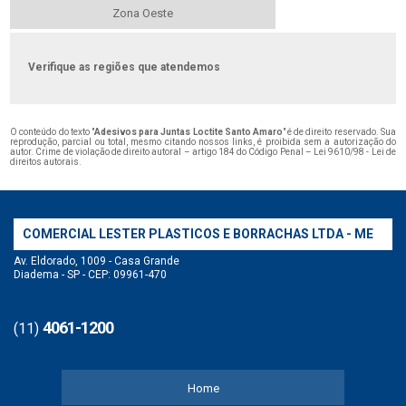
Zona Oeste
Verifique as regiões que atendemos
O conteúdo do texto "
Adesivos para Juntas Loctite Santo Amaro
" é de direito reservado. Sua
reprodução, parcial ou total, mesmo citando nossos links, é proibida sem a autorização do
autor. Crime de violação de direito autoral – artigo 184 do Código Penal –
Lei 9610/98 - Lei de
direitos autorais
.
COMERCIAL LESTER PLASTICOS E BORRACHAS LTDA - ME
Av. Eldorado, 1009 - Casa Grande
Diadema - SP - CEP: 09961-470
4061-1200
(11)
Home