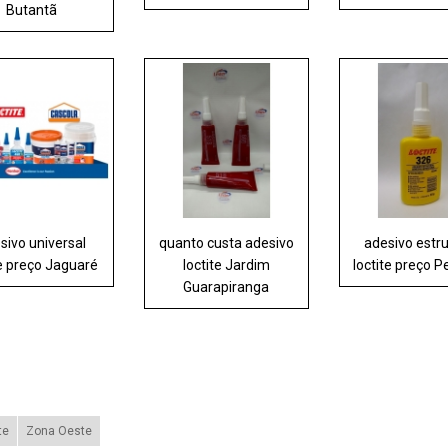
Butantã
sivo universal
quanto custa adesivo
adesivo estru
te preço Jaguaré
loctite Jardim
loctite preço P
Guarapiranga
te
Zona Oeste