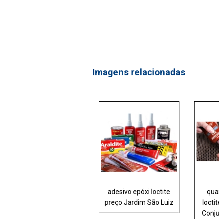
Imagens relacionadas
adesivo epóxi loctite
qua
preço Jardim São Luiz
locti
Conju