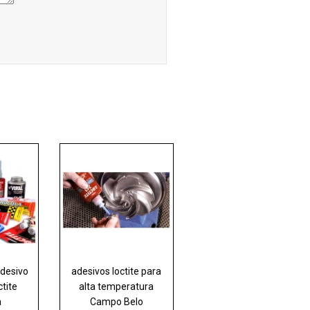
adesivo
adesivos loctite para
ctite
alta temperatura
a
Campo Belo