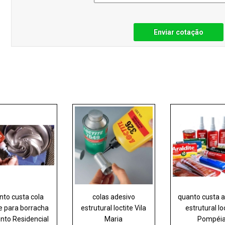
Enviar cotação
nto custa cola
colas adesivo
quanto custa 
te para borracha
estrutural loctite Vila
estrutural lo
nto Residencial
Maria
Pompéi