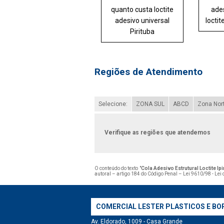
quanto custa loctite
ades
adesivo universal
locti
Pirituba
Regiões de Atendimento
Selecione:
ZONA SUL
ABCD
Zona Nor
Verifique as regiões que atendemos
O conteúdo do texto "
Cola Adesivo Estrutural Loctite Ip
autoral – artigo 184 do Código Penal –
Lei 9610/98 - Lei 
COMERCIAL LESTER PLASTICOS E BO
Av. Eldorado, 1009 - Casa Grande