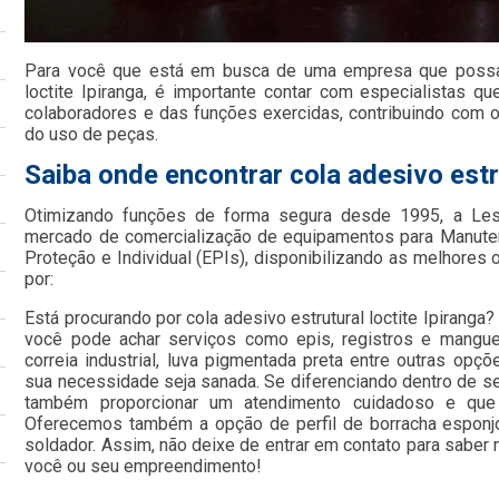
Para você que está em busca de uma empresa que possa f
loctite Ipiranga, é importante contar com especialistas 
colaboradores e das funções exercidas, contribuindo co
do uso de peças.
Saiba onde encontrar cola adesivo estru
Otimizando funções de forma segura desde 1995, a Le
mercado de comercialização de equipamentos para Manute
Proteção e Individual (EPIs), disponibilizando as melhore
por:
Está procurando por cola adesivo estrutural loctite Ipiranga
você pode achar serviços como epis, registros e mangueir
correia industrial, luva pigmentada preta entre outras opç
sua necessidade seja sanada. Se diferenciando dentro de 
também proporcionar um atendimento cuidadoso e que 
Oferecemos também a opção de perfil de borracha esponjos
soldador. Assim, não deixe de entrar em contato para saber
você ou seu empreendimento!