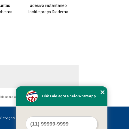
juntas
adesivo instantâneo
inheiros
loctite preço Diadema
Olá! Fale agora pelo WhatsApp.
bida sem a autorização do autor. Crime de violação de direito
Serviços
Contato
Mapa do site