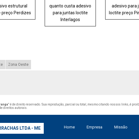
ivo estrutural
quanto custa adesivo
adesivo para 
te preço Perdizes
para juntas loctite
loctite preço P
Interlagos
te
Zona Oeste
iranga
" é de direito reservado. Sua reprodução, parcial ou total, mesmo citando nossos links, é proi
de direitos autorais
.
Home
Empresa
Missão
RRACHAS LTDA - ME