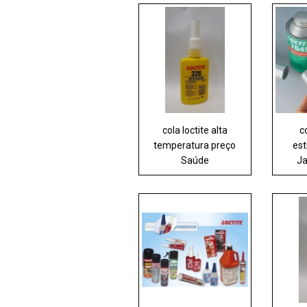
cola loctite alta
c
temperatura preço
est
Saúde
Ja